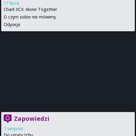
17 lipca
Charli XCX: Alone Together
O czym sobie nie mówimy
Odyseja
Zapowiedzi
7 sierpnia
Do utraty tchu