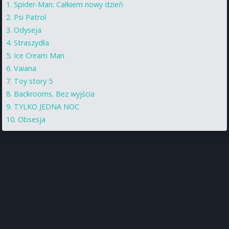
Spider-Man: Całkiem nowy dzień
Psi Patrol
Odyseja
Straszydła
Ice Cream Man
Vaiana
Toy story 5
Backrooms. Bez wyjścia
TYLKO JEDNA NOC
Obsesja