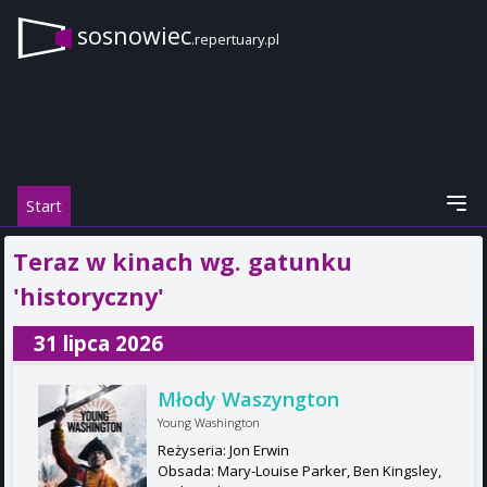
sosnowiec
.repertuary.pl
Start
Teraz w kinach wg. gatunku
'historyczny'
31 lipca 2026
Młody Waszyngton
Young Washington
Reżyseria: Jon Erwin
Obsada: Mary-Louise Parker, Ben Kingsley,