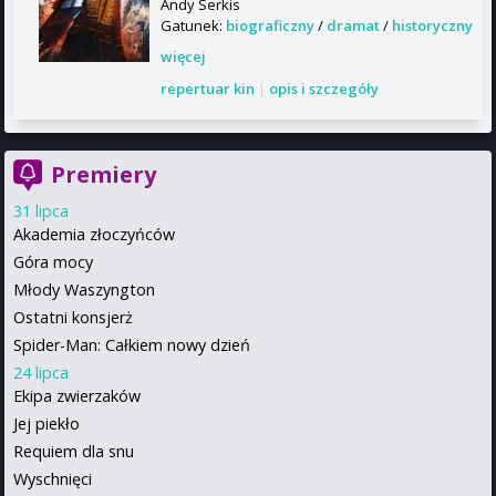
Andy Serkis
Gatunek:
biograficzny
/
dramat
/
historyczny
więcej
repertuar kin
|
opis i szczegóły
Premiery
31 lipca
Akademia złoczyńców
Góra mocy
Młody Waszyngton
Ostatni konsjerż
Spider-Man: Całkiem nowy dzień
24 lipca
Ekipa zwierzaków
Jej piekło
Requiem dla snu
Wyschnięci