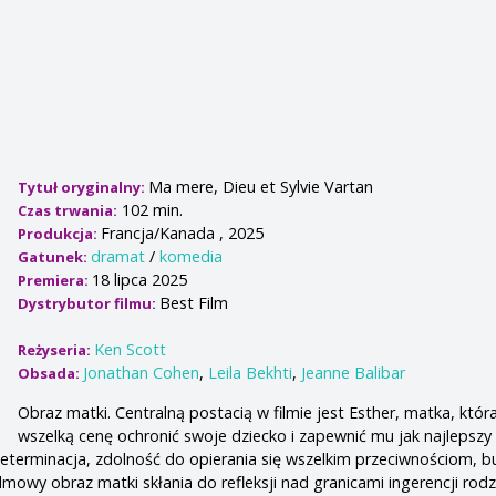
Ma mere, Dieu et Sylvie Vartan
Tytuł oryginalny:
102 min.
Czas trwania:
Francja/Kanada , 2025
Produkcja:
dramat
/
komedia
Gatunek:
18 lipca 2025
Premiera:
Best Film
Dystrybutor filmu:
Ken Scott
Reżyseria:
Jonathan Cohen
,
Leila Bekhti
,
Jeanne Balibar
Obsada:
Obraz matki. Centralną postacią w filmie jest Esther, matka, któr
wszelką cenę ochronić swoje dziecko i zapewnić mu jak najlepszy 
i determinacja, zdolność do opierania się wszelkim przeciwnościom, 
lmowy obraz matki skłania do refleksji nad granicami ingerencji rod