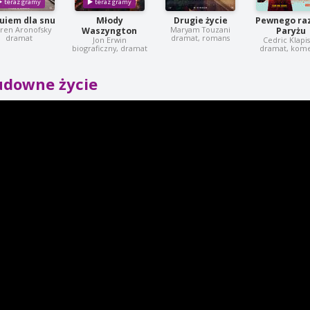
uiem dla snu
Młody
Drugie życie
Pewnego ra
ren Aronofsky
Maryam Touzani
Waszyngton
Paryżu
dramat
dramat, romans
Jon Erwin
Cedric Klapi
biograficzny, dramat
dramat, kom
udowne życie