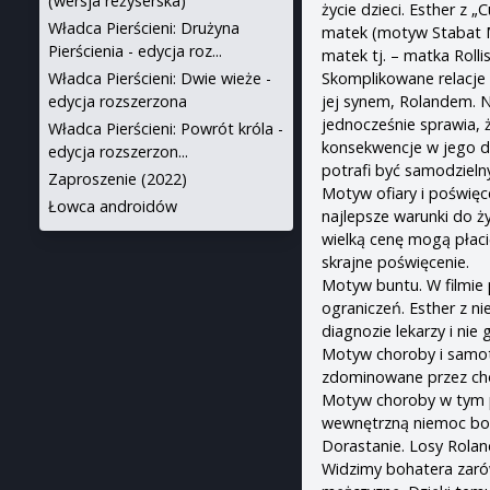
(wersja reżyserska)
życie dzieci. Esther z 
Władca Pierścieni: Drużyna
matek (motyw Stabat Ma
Pierścienia - edycja roz...
matek tj. – matka Rolli
Skomplikowane relacje 
Władca Pierścieni: Dwie wieże -
jej synem, Rolandem. N
edycja rozszerzona
jednocześnie sprawia, 
Władca Pierścieni: Powrót króla -
konsekwencje w jego d
edycja rozszerzon...
potrafi być samodzieln
Zaproszenie (2022)
Motyw ofiary i poświęc
Łowca androidów
najlepsze warunki do ży
wielką cenę mogą płaci
skrajne poświęcenie.
Motyw buntu. W filmie
ograniczeń. Esther z n
diagnozie lekarzy i nie 
Motyw choroby i samotno
zdominowane przez cho
Motyw choroby w tym pr
wewnętrzną niemoc boha
Dorastanie. Losy Rolan
Widzimy bohatera zarów