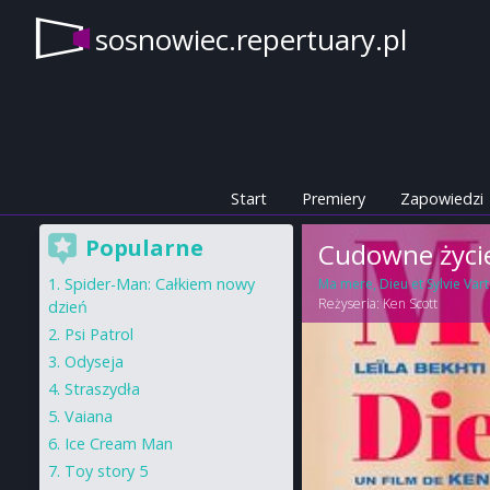
sosnowiec.repertuary.pl
Start
Premiery
Zapowiedzi
Popularne
Cudowne życi
Spider-Man: Całkiem nowy
Ma mere, Dieu et Sylvie Var
Reżyseria:
Ken Scott
dzień
Psi Patrol
Odyseja
Straszydła
Vaiana
Ice Cream Man
Toy story 5