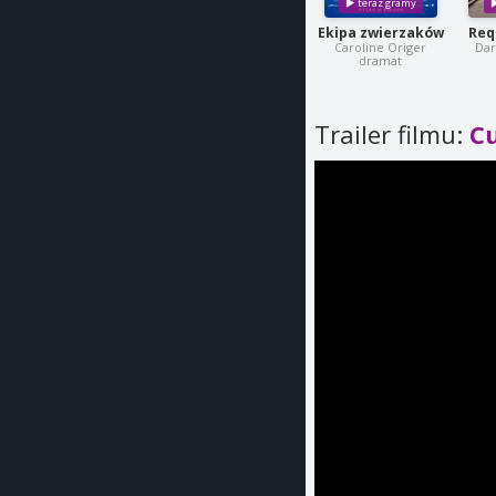
Ekipa zwierzaków
Req
Caroline Origer
Dar
dramat
Trailer filmu:
C