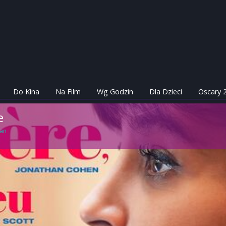
Do Kina
Na Film
Wg Godzin
Dla Dzieci
Oscary 
e
tan