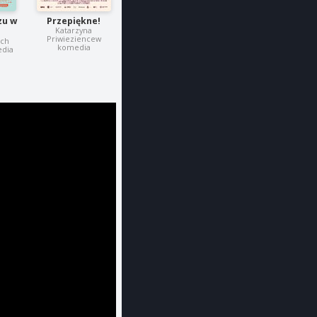
zu w
Przepiękne!
Katarzyna
Priwieziencew
sch
komedia
edia