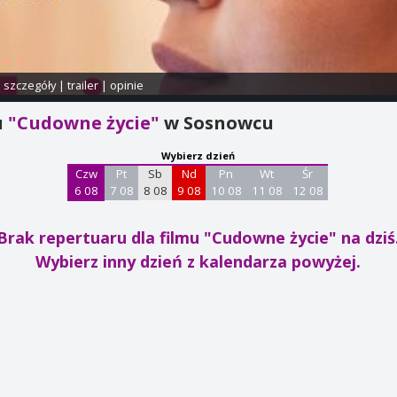
i szczegóły
|
trailer
|
opinie
u
"Cudowne życie"
w Sosnowcu
Wybierz dzień
Czw
Pt
Sb
Nd
Pn
Wt
Śr
6 08
7 08
8 08
9 08
10 08
11 08
12 08
Brak repertuaru dla filmu "Cudowne życie"
na dziś
Wybierz inny dzień z kalendarza powyżej.