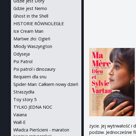
Gdzie jest Dory
Gdzie jest Nemo
Ghost in the Shell
HISTORIE RÓWNOLEGŁE
Ice Cream Man
Martwe zło: Ogień
Młody Waszyngton
Odyseja
Psi Patrol
Psi patrol i dinozaury
Requiem dla snu
Spider-Man: Całkiem nowy dzień
Straszydła
Toy story 5
TYLKO JEDNA NOC
Vaiana
Wall-E
życie. Jej wytrwałość 
Władca Pierścieni - maraton
podziw. Jednocześnie fi