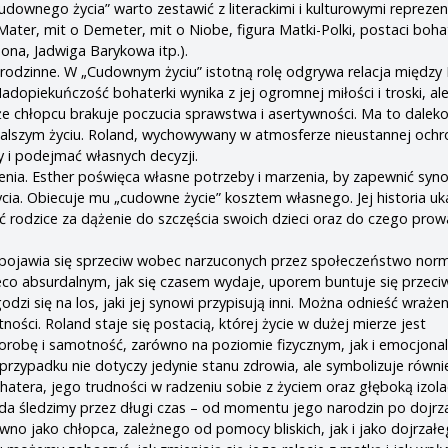
„Cudownego życia” warto zestawić z literackimi i kulturowymi repreze
ter, mit o Demeter, mit o Niobe, figura Matki-Polki, postaci boha
sona, Jadwiga Barykowa itp.).
rodzinne. W „Cudownym życiu” istotną rolę odgrywa relacja między 
adopiekuńczość bohaterki wynika z jej ogromnej miłości i troski, al
że chłopcu brakuje poczucia sprawstwa i asertywności. Ma to daleko
alszym życiu. Roland, wychowywany w atmosferze nieustannej ochro
y i podejmać własnych decyzji.
enia. Esther poświęca własne potrzeby i marzenia, by zapewnić syno
cia. Obiecuje mu „cudowne życie” kosztem własnego. Jej historia uka
ć rodzice za dążenie do szczęścia swoich dzieci oraz do czego prow
 pojawia się sprzeciw wobec narzuconych przez społeczeństwo norm
ieco absurdalnym, jak się czasem wydaje, uporem buntuje się przeci
godzi się na los, jaki jej synowi przypisują inni. Można odnieść wrażen
ści. Roland staje się postacią, której życie w dużej mierze jest
robę i samotność, zarówno na poziomie fizycznym, jak i emocjona
zypadku nie dotyczy jedynie stanu zdrowia, ale symbolizuje równi
tera, jego trudności w radzeniu sobie z życiem oraz głęboką izola
da śledzimy przez długi czas – od momentu jego narodzin po dojrza
no jako chłopca, zależnego od pomocy bliskich, jak i jako dojrzał