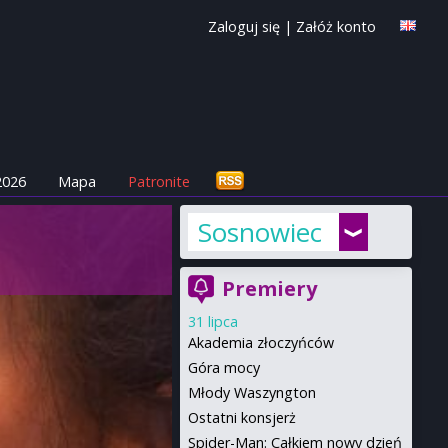
Zaloguj się
|
Załóż konto
2026
Mapa
Patronite
Sosnowiec
Premiery
31 lipca
Akademia złoczyńców
Góra mocy
Młody Waszyngton
Ostatni konsjerż
Spider-Man: Całkiem nowy dzień