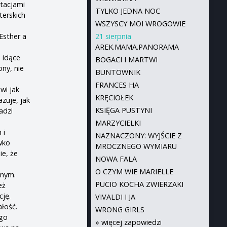
ntacjami
TYLKO JEDNA NOC
terskich
WSZYSCY MOI WROGOWIE
Esther a
21 sierpnia
e
AREK.MAMA.PANORAMA
 idące
BOGACI I MARTWI
ny, nie
BUNTOWNIK
FRANCES HA
wi jak
KRĘCIOŁEK
zuje, jak
KSIĘGA PUSTYNI
adzi
MARZYCIELKI
 i
NAZNACZONY: WYJŚCIE Z
wko
MROCZNEGO WYMIARU
ie, że
NOWA FALA
O CZYM WIE MARIELLE
lnym.
PUCIO KOCHA ZWIERZAKI
eż
cję.
VIVALDI I JA
łość.
WRONG GIRLS
ego
»
więcej zapowiedzi