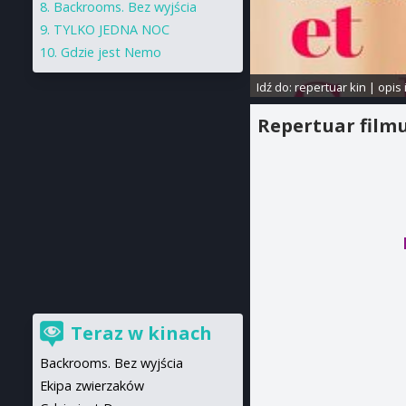
Backrooms. Bez wyjścia
TYLKO JEDNA NOC
Gdzie jest Nemo
Idź do:
repertuar kin
|
opis 
Repertuar film
Teraz w kinach
Backrooms. Bez wyjścia
Ekipa zwierzaków