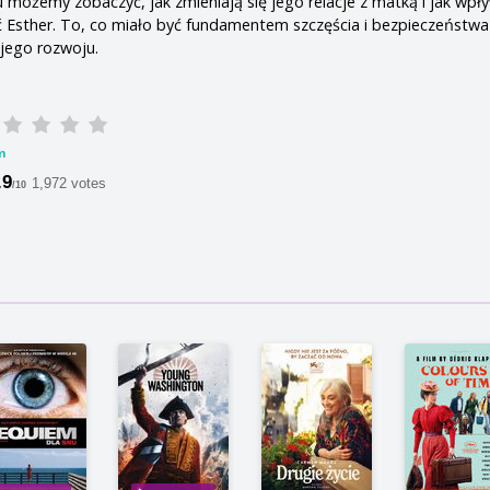
 możemy zobaczyć, jak zmieniają się jego relacje z matką i jak wpł
 Esther. To, co miało być fundamentem szczęścia i bezpieczeństwa
 jego rozwoju.
m
.9
1,972 votes
/10