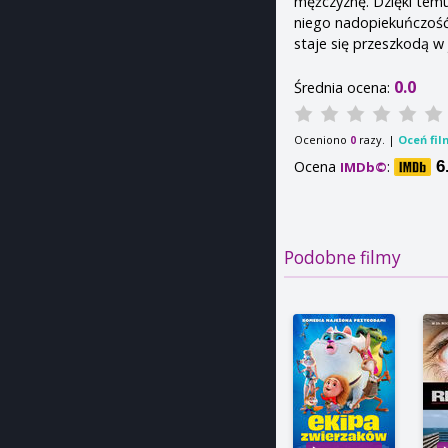
mężczyznę. Dzięki temu
niego nadopiekuńczość
staje się przeszkodą w
0.0
Średnia ocena:
Oceniono
razy. |
Oceń fil
0
Ocena
:
6
IMDb©
Podobne filmy